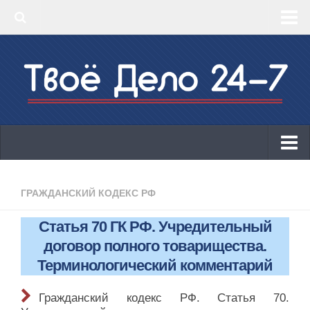
‣ Главная
‣ КБК 2019
‣ ОКВЭД 2019
‣ Конструктор документов
ИП
Законодательство
ГРАЖДАНСКИЙ КОДЕКС РФ
КБК 2019
Статья 70 ГК РФ. Учредительный
ОКВЭД 2019
договор полного товарищества.
Онлайн-кассы 2019: 54-ФЗ!
Терминологический комментарий
Законодательство
Гражданский кодекс РФ. Статья 70.