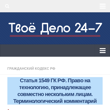
‣ Главная
‣ КБК 2019
‣ ОКВЭД 2019
‣ Конструктор документов
ИП
Законодательство
ГРАЖДАНСКИЙ КОДЕКС РФ
КБК 2019
Статья 1549 ГК РФ. Право на
ОКВЭД 2019
технологию, принадлежащее
Онлайн-кассы 2019: 54-ФЗ!
совместно нескольким лицам.
Терминологический комментарий
Законодательство