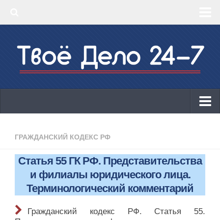
‣ Главная
‣ КБК 2019
‣ ОКВЭД 2019
‣ Конструктор документов
ИП
Законодательство
ГРАЖДАНСКИЙ КОДЕКС РФ
КБК 2019
Статья 55 ГК РФ. Представительства
ОКВЭД 2019
и филиалы юридического лица.
Онлайн-кассы 2019: 54-ФЗ!
Терминологический комментарий
Законодательство
Гражданский кодекс РФ. Статья 55.