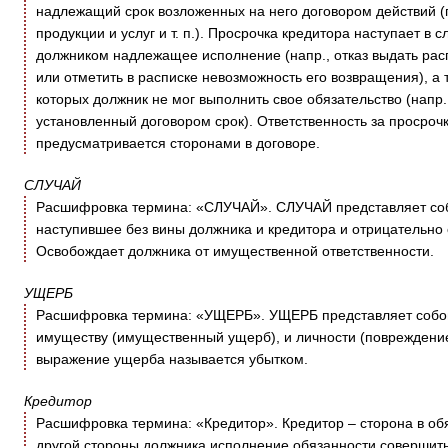
надлежащий срок возложенных на него договором действий (п
продукции и услуг и т. п.). Просрочка кредитора наступает в
должником надлежащее исполнение (напр., отказ выдать расп
или отметить в расписке невозможность его возвращения), а 
которых должник не мог выполнить свое обязательство (напр.,
установленный договором срок). Ответственность за просроч
предусматривается сторонами в договоре.
СЛУЧАЙ
Расшифровка термина: «СЛУЧАЙ». СЛУЧАЙ представляет собо
наступившее без вины должника и кредитора и отрицательно
Освобождает должника от имущественной ответственности.
УЩЕРБ
Расшифровка термина: «УЩЕРБ». УЩЕРБ представляет собой
имуществу (имущественный ущерб), и личности (повреждени
выражение ущерба называется убытком.
Кредитор
Расшифровка термина: «Кредитор». Кредитор – сторона в обя
другой стороны должника исполнение обязанности совершить