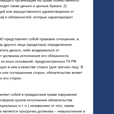
ежащего организации на праве хозяйственного
одят также деньги и ценные бумаги; 2)
щей или имущественного удовлетворения от
рав и обязанностей, которые характеризуют
представляет собой правовое отношение, в
зу другого лица (кредитора) определенное
атить деньги, либо воздержаться от
от должника исполнения его обязанности.
и из иных оснований, предусмотренных ГК РФ.
их в нем в качестве сторон (для третьих лиц). В
 или соглашением сторон, обязательство может
х его сторон.
яет собой в гражданском праве нарушение
говором сроков исполнения обязательства
иальных и т. п.) независимо от того, каким
м является просрочка должника – невыполнение в