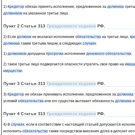
1)
Кредитор
обязан принять исполнение, предложенное за
должника
треть
должником
на указанное третье лицо.
Пункт 2 Статьи 313
Гражданского кодекса
РФ.
2) Если
должник
не возлагал исполнение
обязательства
на третье лицо,
кр
должника
таким третьим лицом, в следующих
случаях
:
1)
должником
допущена
просрочка
исполнения
денежного обязательства
;
2) такое третье лицо подвергается опасности утратить свое право на
имущ
имущество
.
Пункт 3 Статьи 313
Гражданского кодекса
РФ.
3)
Кредитор
не обязан принимать исполнение, предложенное за
должника
условий
обязательства
или его существа вытекает обязанность
должника
и
Пункт 4 Статьи 313
Гражданского кодекса
РФ.
4) В
случаях
, если в соответствии с настоящей статьей допускается испол
исполнить
обязательство
также посредством внесения долга в депозит но