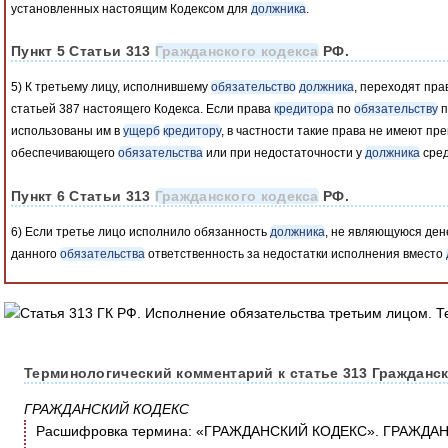
установленных настоящим Кодексом для
должника
.
Пункт 5 Статьи 313
Гражданского кодекса
РФ.
5) К третьему лицу, исполнившему
обязательство
должника
, переходят пр
статьей 387 настоящего Кодекса. Если права
кредитора
по
обязательству
п
использованы им в
ущерб
кредитору
, в частности такие права не имеют пр
обеспечивающего
обязательства
или при недостаточности у
должника
сред
Пункт 6 Статьи 313
Гражданского кодекса
РФ.
6) Если третье лицо исполнило обязанность
должника
, не являющуюся ден
данного
обязательства
ответственность за недостатки исполнения вместо
Терминологический комментарий к статье 313 Гражданск
ГРАЖДАНСКИЙ КОДЕКС
Расшифровка термина: «ГРАЖДАНСКИЙ КОДЕКС». ГРАЖДАН