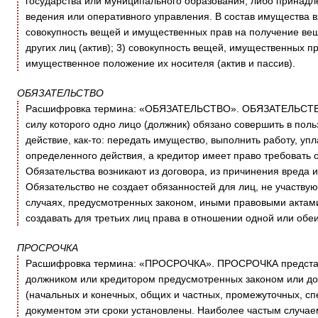
государства или муниципального образования, либо принадл
ведения или оперативного управления. В состав имущества вх
совокупность вещей и имущественных прав на получение ве
других лиц (актив); 3) совокупность вещей, имущественных п
имущественное положение их носителя (актив и пассив).
ОБЯЗАТЕЛЬСТВО
Расшифровка термина: «ОБЯЗАТЕЛЬСТВО». ОБЯЗАТЕЛЬСТВО 
силу которого одно лицо (должник) обязано совершить в поль
действие, как-то: передать имущество, выполнить работу, упл
определенного действия, а кредитор имеет право требовать 
Обязательства возникают из договора, из причинения вреда 
Обязательство не создает обязанностей для лиц, не участвующ
случаях, предусмотренных законом, иными правовыми актами
создавать для третьих лиц права в отношении одной или обеи
ПРОСРОЧКА
Расшифровка термина: «ПРОСРОЧКА». ПРОСРОЧКА представл
должником или кредитором предусмотренных законом или до
(начальных и конечных, общих и частных, промежуточных, спец
документом эти сроки установлены. Наиболее частым случае