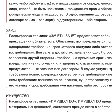
какую-либо работу и т. п.) или воздержаться от определенно
лица, способные быть носителями гражданских прав и обязан
юридические лица и государство. В одностороннем договоре 
договоре займа – заемщик), в двустороннем – обе стороны.
ЗАЧЕТ
Расшифровка термина: «ЗАЧЕТ». ЗАЧЕТ представляет собой в
прекращения обязательств. Обязательство прекращается пол
однородного требования, срок которого наступил либо этот 
востребования. Для зачета достаточно заявления одной сторо
заявлению другой стороны к требованию применим срок исков
вреда, причиненного жизни или здоровью; о взыскании алиме
предусмотренных законом или договором. В случае уступки т
требования нового кредитора свое встречное требование к п
если требование возникло по основанию, существовавшему к
его уступке и срок требования уже наступил, либо этот срок
ИМУЩЕСТВО
Расшифровка термина: «ИМУЩЕСТВО». ИМУЩЕСТВО представ
материальных ценностей, состоящих прежде всего в собствен