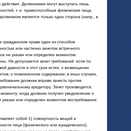
го действия. Должниками могут выступать лишь
ностей, т. е. правоспособные физические лица,
должником является только одна сторона (напр., в
 гражданском праве один из способов
ностью или частично зачетом встречного
срок не указан или определен моментом
ны. Не допускается зачет требований: если по
ой давности и этот срок истек; о возмещении
нтов; о пожизненном содержании; в иных случаях,
ребования должник вправе зачесть против
ервоначальному кредитору. Зачет производится,
 моменту, когда должник получил уведомление о
 не указан или определен моментом востребования.
ляет собой 1) совокупность вещей и
ности лица (физического или юридического),