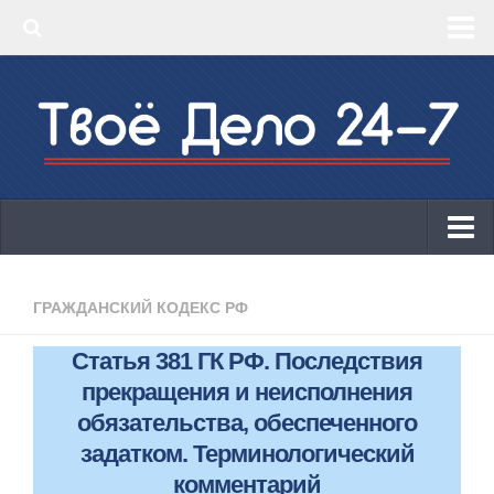
‣ Главная
‣ КБК 2019
‣ ОКВЭД 2019
‣ Конструктор документов
ИП
Законодательство
ГРАЖДАНСКИЙ КОДЕКС РФ
КБК 2019
Статья 381 ГК РФ. Последствия
ОКВЭД 2019
прекращения и неисполнения
Онлайн-кассы 2019: 54-ФЗ!
обязательства, обеспеченного
задатком. Терминологический
Законодательство
комментарий