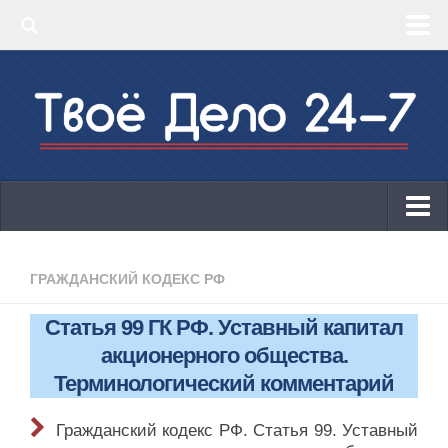
‣ Главная
‣ КБК 2019
‣ ОКВЭД 2019
‣ Конструктор документов
ИП
Законодательство
ГРАЖДАНСКИЙ КОДЕКС РФ
КБК 2019
Статья 99 ГК РФ. Уставный капитал
ОКВЭД 2019
акционерного общества.
Онлайн-кассы 2019: 54-ФЗ!
Терминологический комментарий
Законодательство
Гражданский кодекс РФ. Статья 99. Уставный