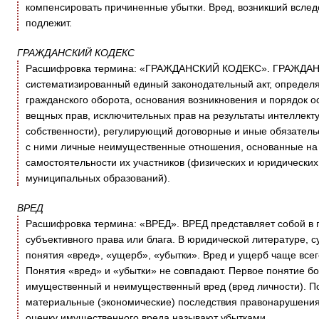
компенсировать причиненные убытки. Вред, возникший всле
подлежит.
ГРАЖДАНСКИЙ КОДЕКС
Расшифровка термина: «ГРАЖДАНСКИЙ КОДЕКС». ГРАЖДАН
систематизированный единый законодательный акт, определ
гражданского оборота, основания возникновения и порядок о
вещных прав, исключительных прав на результаты интеллект
собственности), регулирующий договорные и иные обязатель
с ними личные неимущественные отношения, основанные на 
самостоятельности их участников (физических и юридических 
муниципальных образований).
ВРЕД
Расшифровка термина: «ВРЕД». ВРЕД представляет собой в 
субъективного права или блага. В юридической литературе, 
понятия «вред», «ущерб», «убытки». Вред и ущерб чаще всег
Понятия «вред» и «убытки» не совпадают. Первое понятие 
имущественный и неимущественный вред (вред личности). 
материальные (экономические) последствия правонарушени
оценку имущественного вреда называют убытками.