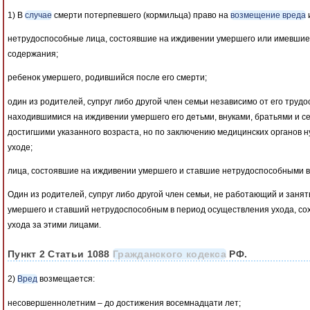
1) В
случае
смерти потерпевшего (кормильца) право на
возмещение вреда
нетрудоспособные лица, состоявшие на иждивении умершего или имевшие к
содержания;
ребенок умершего, родившийся после его смерти;
один из родителей, супруг либо другой член семьи независимо от его труд
находившимися на иждивении умершего его детьми, внуками, братьями и с
достигшими указанного возраста, но по заключению медицинских органов
уходе;
лица, состоявшие на иждивении умершего и ставшие нетрудоспособными в 
Один из родителей, супруг либо другой член семьи, не работающий и занят
умершего и ставший нетрудоспособным в период осуществления ухода, со
ухода за этими лицами.
Пункт 2 Статьи 1088
Гражданского кодекса
РФ.
2)
Вред
возмещается:
несовершеннолетним – до достижения восемнадцати лет;