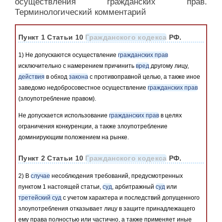
осуществления гражданских прав.
Терминологический комментарий
Пункт 1 Статьи 10
Гражданского кодекса
РФ.
1) Не допускаются осуществление
гражданских прав
исключительно с намерением причинить
вред
другому лицу,
действия
в обход
закона
с противоправной целью, а также иное
заведомо недобросовестное осуществление
гражданских прав
(злоупотребление правом).
Не допускается использование
гражданских прав
в целях
ограничения конкуренции, а также злоупотребление
доминирующим положением на рынке.
Пункт 2 Статьи 10
Гражданского кодекса
РФ.
2) В
случае
несоблюдения требований, предусмотренных
пунктом 1 настоящей статьи,
суд
, арбитражный
суд
или
третейский суд
с учетом характера и последствий допущенного
злоупотребления отказывает лицу в защите принадлежащего
ему права полностью или частично, а также применяет иные