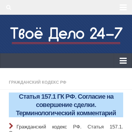
‣ Главная
‣ КБК 2019
‣ ОКВЭД 2019
‣ Конструктор документов
ИП
Законодательство
ГРАЖДАНСКИЙ КОДЕКС РФ
КБК 2019
Статья 157.1 ГК РФ. Согласие на
ОКВЭД 2019
совершение сделки.
Онлайн-кассы 2019: 54-ФЗ!
Терминологический комментарий
Законодательство
Гражданский кодекс РФ. Статья 157.1.