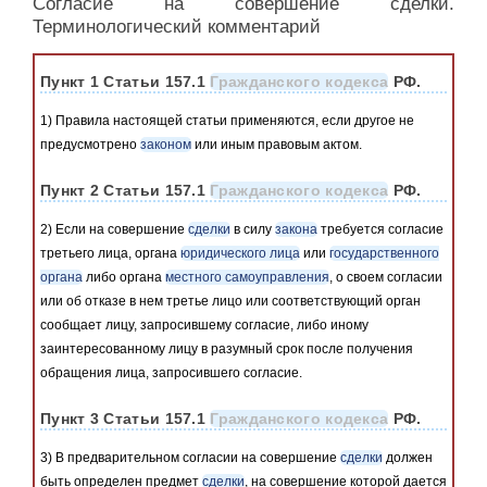
Согласие на совершение сделки.
Терминологический комментарий
Пункт 1 Статьи 157.1
Гражданского кодекса
РФ.
1) Правила настоящей статьи применяются, если другое не
предусмотрено
законом
или иным правовым актом.
Пункт 2 Статьи 157.1
Гражданского кодекса
РФ.
2) Если на совершение
сделки
в силу
закона
требуется согласие
третьего лица, органа
юридического лица
или
государственного
органа
либо органа
местного самоуправления
, о своем согласии
или об отказе в нем третье лицо или соответствующий орган
сообщает лицу, запросившему согласие, либо иному
заинтересованному лицу в разумный срок после получения
обращения лица, запросившего согласие.
Пункт 3 Статьи 157.1
Гражданского кодекса
РФ.
3) В предварительном согласии на совершение
сделки
должен
быть определен предмет
сделки
, на совершение которой дается