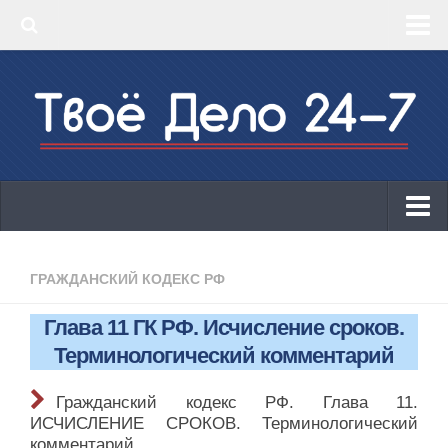
‣ Главная
‣ КБК 2019
‣ ОКВЭД 2019
‣ Конструктор документов
ИП
Законодательство
ГРАЖДАНСКИЙ КОДЕКС РФ
КБК 2019
Глава 11 ГК РФ. Исчисление сроков.
ОКВЭД 2019
Терминологический комментарий
Онлайн-кассы 2019: 54-ФЗ!
Гражданский кодекс РФ. Глава 11.
Законодательство
ИСЧИСЛЕНИЕ СРОКОВ. Терминологический
комментарий