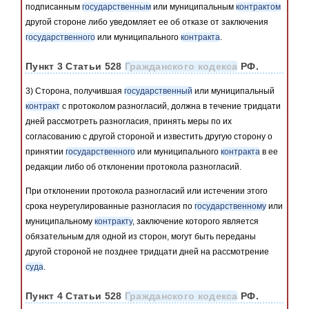
подписанным
государственным
или муниципальным
контрактом
другой стороне либо уведомляет ее об отказе от заключения
государственного
или муниципального
контракта
.
Пункт 3 Статьи 528
Гражданского кодекса
РФ.
3) Сторона, получившая
государственный
или муниципальный
контракт
с протоколом разногласий, должна в течение тридцати
дней рассмотреть разногласия, принять меры по их
согласованию с другой стороной и известить другую сторону о
принятии
государственного
или муниципального
контракта
в ее
редакции либо об отклонении протокола разногласий.
При отклонении протокола разногласий или истечении этого
срока неурегулированные разногласия по
государственному
или
муниципальному
контракту
, заключение которого является
обязательным для одной из сторон, могут быть переданы
другой стороной не позднее тридцати дней на рассмотрение
суда
.
Пункт 4 Статьи 528
Гражданского кодекса
РФ.