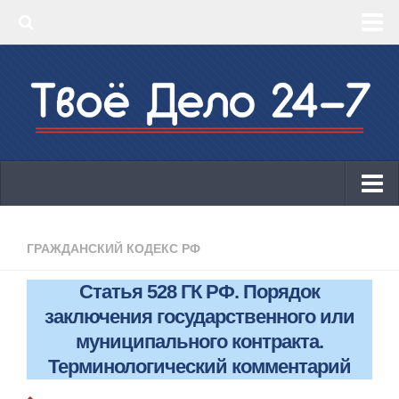
‣ Главная
‣ КБК 2019
‣ ОКВЭД 2019
‣ Конструктор документов
ИП
Законодательство
ГРАЖДАНСКИЙ КОДЕКС РФ
КБК 2019
Статья 528 ГК РФ. Порядок
ОКВЭД 2019
заключения государственного или
Онлайн-кассы 2019: 54-ФЗ!
муниципального контракта.
Терминологический комментарий
Законодательство