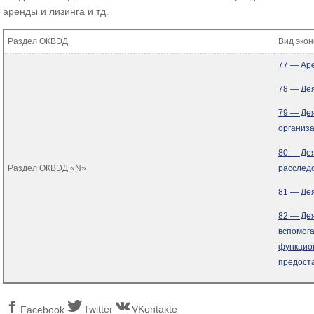
аренды и лизинга и тд.
Раздел ОКВЭД
Вид эко
77 — Аре
78 — Дея
79 — Дея
организа
80 — Де
расслед
Раздел ОКВЭД «N»
81 — Де
82 — Де
вспомог
функцио
предоста
Twitter
VKontakte
Facebook