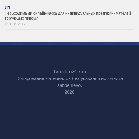
ИП
Необходима ли онлайн-касса для индивидуальных предпринимателей
торгующих пивом?
13 ФЕВ, 2017
Tvoedelo24-7.ru
Копирование материалов без указания источника
запрещено.
2020