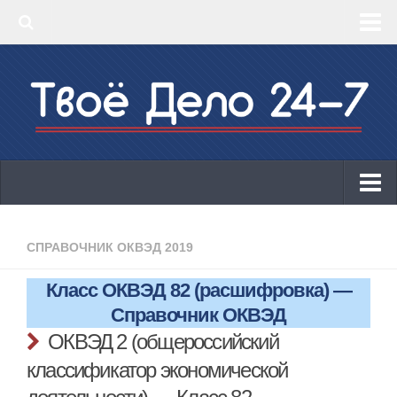
‣ Главная
‣ КБК 2019
‣ ОКВЭД 2019
‣ Конструктор документов
ИП
Законодательство
СПРАВОЧНИК ОКВЭД 2019
КБК 2019
Класс ОКВЭД 82 (расшифровка) —
ОКВЭД 2019
Справочник ОКВЭД
Онлайн-кассы 2019: 54-ФЗ!
ОКВЭД 2 (общероссийский
классификатор экономической
Законодательство