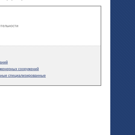
ятельности
даний
нженерных сооружений
льные специализированные