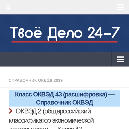
‣ Главная
‣ КБК 2019
‣ ОКВЭД 2019
‣ Конструктор документов
ИП
Законодательство
СПРАВОЧНИК ОКВЭД 2019
КБК 2019
Класс ОКВЭД 43 (расшифровка) —
ОКВЭД 2019
Справочник ОКВЭД
Онлайн-кассы 2019: 54-ФЗ!
ОКВЭД 2 (общероссийский
классификатор экономической
Законодательство