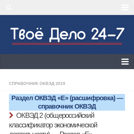
‣ Главная
‣ КБК 2019
‣ ОКВЭД 2019
‣ Конструктор документов
ИП
Законодательство
СПРАВОЧНИК ОКВЭД 2019
КБК 2019
Раздел ОКВЭД «E» (расшифровка) —
ОКВЭД 2019
справочник ОКВЭД
Онлайн-кассы 2019: 54-ФЗ!
ОКВЭД 2 (общероссийский
классификатор экономической
Законодательство