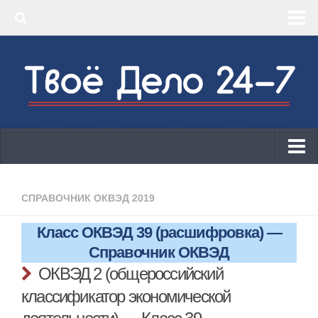
‣ Главная
‣ КБК 2019
‣ ОКВЭД 2019
‣ Конструктор документов
ИП
Законодательство
СПРАВОЧНИК ОКВЭД 2019
КБК 2019
Класс ОКВЭД 39 (расшифровка) —
ОКВЭД 2019
Справочник ОКВЭД
Онлайн-кассы 2019: 54-ФЗ!
ОКВЭД 2 (общероссийский
классификатор экономической
Законодательство