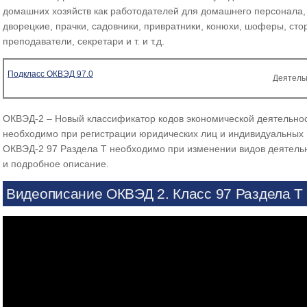
домашних хозяйств как работодателей для домашнего персонала, т
дворецкие, прачки, садовники, привратники, конюхи, шоферы, ст
преподаватели, секретари и т. и т.д.
Подкласс ОКВЭД 97.0
Деятель
ОКВЭД-2 – Новый классификатор кодов экономической деятельнос
необходимо при регистрации юридических лиц и индивидуальных 
ОКВЭД-2 97 Раздела T необходимо при изменении видов деятель
и подробное описание.
Видеописание ОКВЭД 2. Класс 97 Раздела T