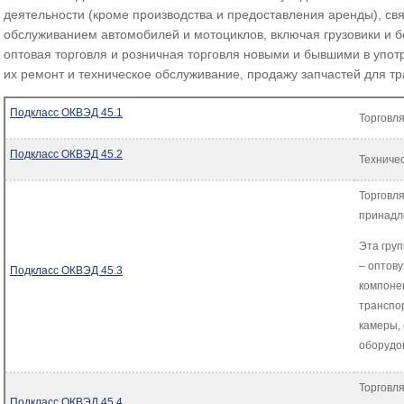
деятельности (кроме производства и предоставления аренды), св
обслуживанием автомобилей и мотоциклов, включая грузовики и 
оптовая торговля и розничная торговля новыми и бывшими в упо
их ремонт и техническое обслуживание, продажу запчастей для тра
Подкласс ОКВЭД 45.1
Торговл
Подкласс ОКВЭД 45.2
Техниче
Торговл
принадл
Эта груп
– оптову
Подкласс ОКВЭД 45.3
компоне
транспор
камеры, 
оборудо
Торговля
Подкласс ОКВЭД 45.4