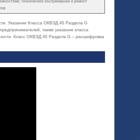
ежностями; техническое обслуживание и ремонт
лов
ти. Указание Класса ОКВЭД 45 Раздела G
предпринимателей, также указание класса
ности. Класс ОКВЭД 45 Раздела G – расшифровка