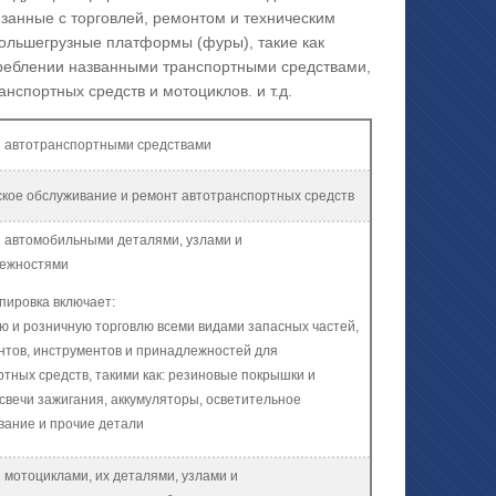
язанные с торговлей, ремонтом и техническим
большегрузные платформы (фуры), такие как
треблении названными транспортными средствами,
нспортных средств и мотоциклов. и т.д.
я автотранспортными средствами
ское обслуживание и ремонт автотранспортных средств
я автомобильными деталями, узлами и
ежностями
пировка включает:
ю и розничную торговлю всеми видами запасных частей,
нтов, инструментов и принадлежностей для
тных средств, такими как: резиновые покрышки и
свечи зажигания, аккумуляторы, осветительное
вание и прочие детали
 мотоциклами, их деталями, узлами и