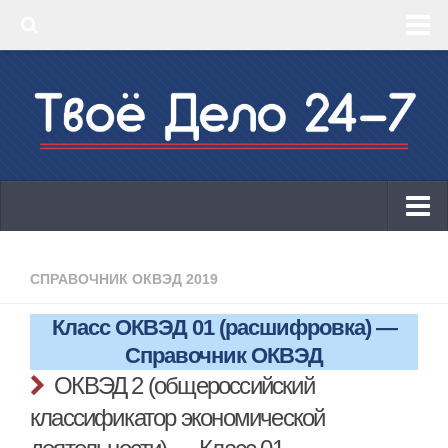
‣ Главная
‣ КБК 2019
‣ ОКВЭД 2019
‣ Конструктор документов
ИП
Законодательство
СПРАВОЧНИК ОКВЭД 2019
КБК 2019
Класс ОКВЭД 01 (расшифровка) —
ОКВЭД 2019
Справочник ОКВЭД
Онлайн-кассы 2019: 54-ФЗ!
ОКВЭД 2 (общероссийский
классификатор экономической
Законодательство